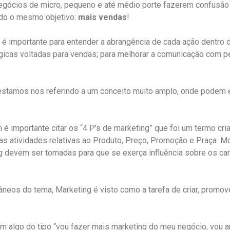
ócios de micro, pequeno e até médio porte fazerem confusão e
do o mesmo objetivo:
mais vendas
!
 é importante para entender a abrangência de cada ação dentro 
égicas voltadas para vendas; para melhorar a comunicação com 
estamos nos referindo a um conceito muito amplo, onde podem e
é importante citar os “4 P’s de marketing” que foi um termo cr
as atividades relativas ao Produto, Preço, Promoção e Praça. 
ng devem ser tomadas para que se exerça influência sobre os c
neos do tema, Marketing é visto como a tarefa de criar, promove
algo do tipo “vou fazer mais marketing do meu negócio, vou an