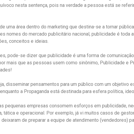
equívoco nesta sentença, pois na verdade a pessoa está se refer
e de uma área dentro do marketing que destina-se a tornar públi
s nomes do mercado publicitário nacional, publicidade é toda a
es, conceitos e ideias.
es, pode-se dizer que publicidade é uma forma de comunicação
 E por mais que as pessoas usem como sinônimo, Publicidade e 
idades!
eja, disseminar pensamentos para um público com um objetivo e
enquanto a Propaganda está destinada para esfera política, ideol
s pequenas empresas consomem esforços em publicidade, neg
 tática e operacional. Por exemplo, já vi muitos casos de gest
 mas deixaram de preparar a equipe de atendimento (vendedores) p