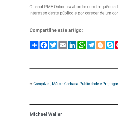
O canal PME Online irá abordar com frequência 
interesse deste público e por carecer de um co
Compartilhe este artigo:
Share
Facebook
Twitter
Email
LinkedIn
WhatsApp
Telegram
Blogg
S
⇒
Gonçalves, Márcio Carbaca. Publicidade e Propagand
Michael Waller