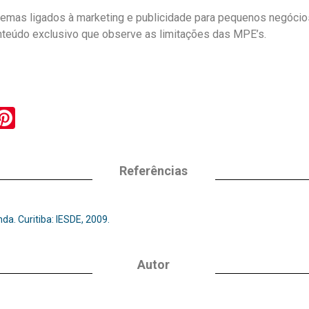
temas ligados à marketing e publicidade para pequenos negócios
nteúdo exclusivo que observe as limitações das MPE’s.
er
kype
Pinterest
Referências
a. Curitiba: IESDE, 2009.
Autor